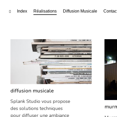
Skip
Index
Réalisations
Diffusion Musicale
Contac
toggle
open/close
to
sidebar
content
realisations
diffusion musicale
19/04/2017
Splank Studio vous propose
mur
des solutions techniques
pour diffuser une ambiance