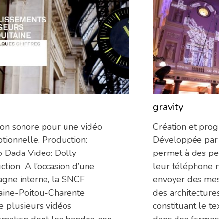
gravity
11/06/2013
ion sonore pour une vidéo
Création et pro
tionnelle. Production:
Développée par 
o Dada Video: Dolly
permet à des per
ction A l’occasion d’une
leur téléphone 
gne interne, la SNCF
envoyer des me
aine-Poitou-Charente
des architecture
se plusieurs vidéos
constituant le tex