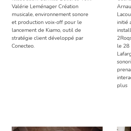
Valérie Leménager Création
Arnau
musicale, environnement sonore
Lacou
et production voix-off pour le
initié
lancement de Kiamo, outil de
instal
stratégie client développé par
2Roqs
Conecteo.
le 28
Lafar
sonori
prena
inter
plus