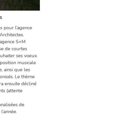
s
12/06/2013
s pour l’agence
rchitectes.
’agence S+M
ise de courtes
ouhaiter ses voeux.
mposition musicale
, ainsi que les
onisés. Le thème
ra ensuite décliné
ts (attente
nnalisées de
 l’année.