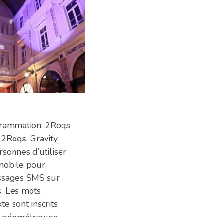
11/06/2013
grammation: 2Roqs
2Roqs, Gravity
sonnes d’utiliser
mobile pour
ssages SMS sur
s. Les mots
te sont inscrits