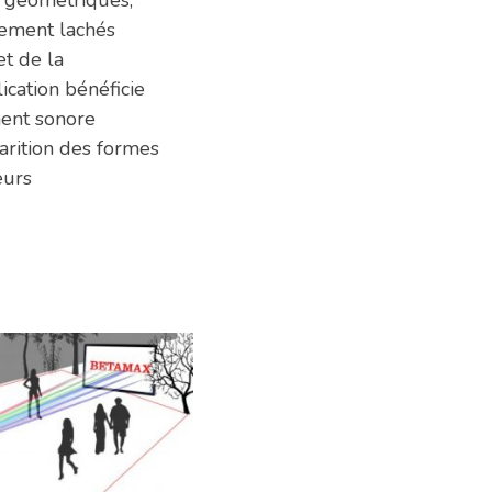
 géométriques,
alement lachés
t de la
lication bénéficie
ent sonore
parition des formes
eurs