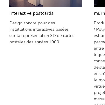
interactive postcards
mur
12/09/2013
Design sonore pour des
Produ
installations interactives basées
/ Pol
sur la représentation 3D de cartes
est u
postales des années 1900.
perme
entre
leque
connec
dépla
en cr
le mo
virtu
proje
mesur