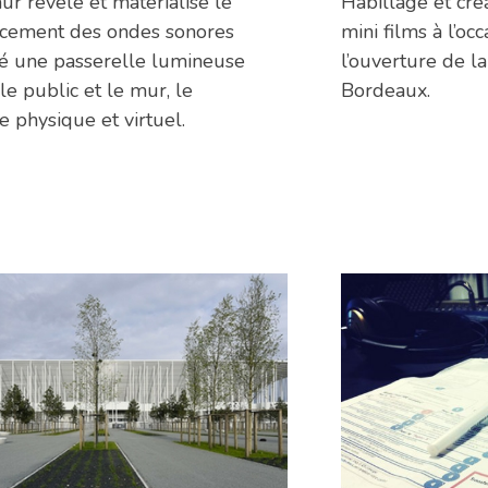
r révèle et matérialise le
Habillage et cré
cement des ondes sonores
mini films à l’oc
éé une passerelle lumineuse
l’ouverture de la
le public et le mur, le
Bordeaux.
 physique et virtuel.