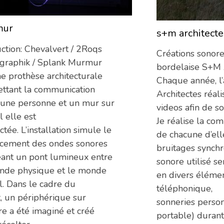
mur
12/06/2013
s+m architecte
ction: Chevalvert / 2Roqs
Créations sonore
ygraphik / Splank Murmur
bordelaise S+M A
ne prothèse architecturale
Chaque année, l
ttant la communication
Architectes réal
 une personne et un mur sur
videos afin de s
l elle est
Je réalise la co
tée. L’installation simule le
de chacune d’elle
cement des ondes sonores
bruitages synchr
éant un pont lumineux entre
sonore utilisé se
nde physique et le monde
en divers élémen
el. Dans le cadre du
téléphonique,
t, un périphérique sur
sonneries perso
e a été imaginé et créé
portable) durant