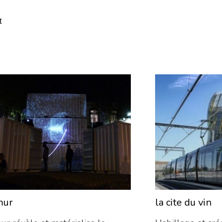
t
mur
la cite du vin
06/02/2017