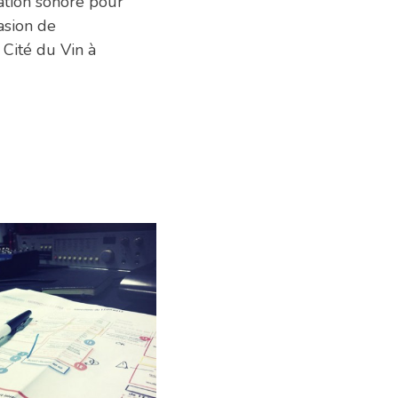
ation sonore pour
casion de
 Cité du Vin à