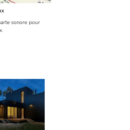
ux
04/11/2013
harte sonore pour
x.