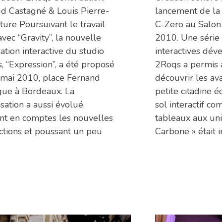
d Castagné & Louis Pierre-
lancement de la
ture Poursuivant le travail
C-Zero au Salon
 avec “Gravity”, la nouvelle
2010. Une série d
lation interactive du studio
interactives dév
, “Expression”, a été proposé
2Roqs a permis a
 mai 2010, place Fernand
découvrir les av
gue à Bordeaux. La
petite citadine 
sation a aussi évolué,
sol interactif c
nt en comptes les nouvelles
tableaux aux uni
actions et poussant un peu
Carbone » était i