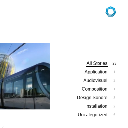
All Stories
23
Application
1
Audiovisuel
2
Composition
1
Design Sonore
3
Installation
2
Uncategorized
6
22/11/2016