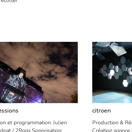
récolter
essions
citroen
11/06/2013
ion et programmation: Julien
Production & Réa
doat / 2Roqs Sonorisation:
Création sonore 