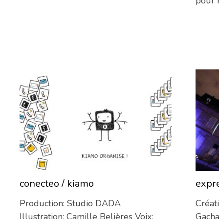
pour 
conecteo / kiamo
expr
11/06/2013
Production: Studio DADA
Créat
Illustration: Camille Belières Voix:
Gacha