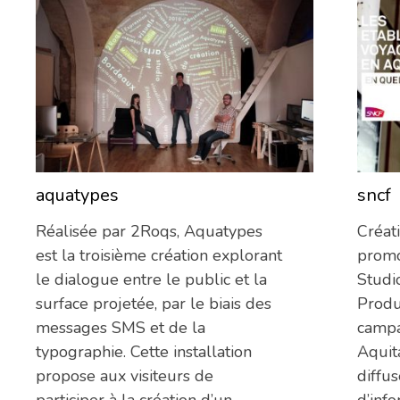
aquatypes
sncf
11/06/2013
Réalisée par 2Roqs, Aquatypes
Créat
est la troisième création explorant
promo
le dialogue entre le public et la
Studi
surface projetée, par le biais des
Produ
messages SMS et de la
campa
typographie. Cette installation
Aquit
propose aux visiteurs de
diffu