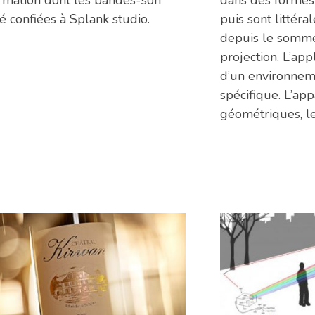
ormation dont les bandes-son
dans des formes
é confiées à Splank studio.
puis sont littér
depuis le somme
projection. L’app
d’un environnem
spécifique. L’ap
géométriques, l