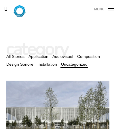
Skip
toggle
MENU
to
open/close
sidebar
content
category
All Stories
Application
Audiovisuel
Composition
Design Sonore
Installation
Uncategorized