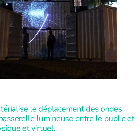
térialise le déplacement des ondes
passerelle lumineuse entre le public et
sique et virtuel.