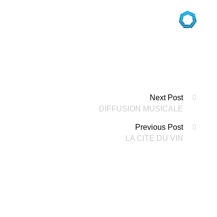
navigation
Next Post
DIFFUSION MUSICALE
des
Previous Post
articles
LA CITE DU VIN