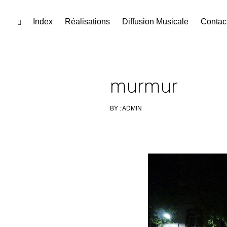
Skip
Index
Réalisations
Diffusion Musicale
Contac
toggle
open/close
to
sidebar
content
murmur
BY :
ADMIN
06/02/2017